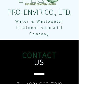
PRO-ENVIR CO., LTD.
Water & Wastewater
Treatment Specialist
Company
CONTACT
US
Tel.
(02) 926-7910
084-648-1444
Fax.
(02) 926-7626
Email:
proenvir@yahoo.com