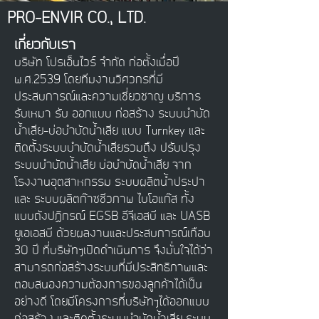
PRO-ENVIR CO., LTD.
เกี่ยวกับเรา
บริษัท โปรเอ็นไวร์ จำกัด ก่อตั้งเมื่อปี
พ.ศ.2539 โดยทีมงานวิศวกรที่มี
ประสบการณ์และความเชี่ยวชาญ บริการ
รับเหมา รับ ออกแบบ ก่อสร้าง ระบบบำบัด
น้ำเสีย-บ่อบำบัดน้ำเสีย แบบ Turnkey และ
ติดตั้งระบบบำบัดน้ำเสียรวมถึง ปรับปรุง
ระบบบำบัดน้ำเสีย บ่อบำบัดน้ำเสีย จาก
โรงงานอุตสาหกรรม ระบบผลิตน้ำประปา
และ ระบบผลิตก๊าซชีวภาพ ไบโอแก๊ส ทั้ง
แบบถังปฏิกรณ์ EGSB อีจีเอสบี และ UASB
ยูเอเอสบี ด้วยผลงานและประสบการณ์เกือบ
30 ปี ที่บริษัทฯเปิดดำเนินการ จึงมั่นใจได้ว่า
สามารถก่อสร้างระบบที่มีประสิทธิภาพและ
ตอบสนองความต้องการของลูกค้าได้เป็น
อย่างดี โดยมีโครงการที่บริษัทฯได้ออกแบบ