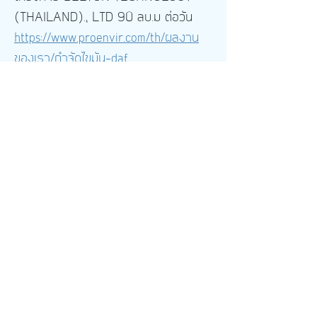
(THAILAND)., LTD 90 ลบ.ม ต่อวัน
https://www.proenvir.com/th/
ผลงาน
ของเรา/กำจัดไขมัน-daf
หนังสืออ้างอิง: ดร.มั่นสิน ตัณฑุลเวศม์,
เทคโนโลยีบำบัดน้ำเสียอุตสาหกรรม เล่ม1,
พิมพ์ครั้งที่1 (กรุงเทพฯ: จุฬาลงกรณ์
มหาวิทยาลัย, 2542), หน้า 15
อ่านบทความก่อนหน้า
อ่านบทความถัดไป
กลับไปที่หน้าหลัก